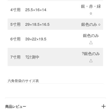
銀・赤・緑
4寸用
25.5×16×14
○
5寸用
29×18.5×16.5
銀色のみ ○
銀色のみ
6寸用
39×22×19.5
△
?銀色のみ
7寸用
?計測中
△
六角骨袋のサイズ表
商品レビュー