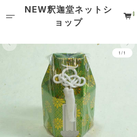
NEW釈迦堂ネットシ
0
ョップ
1/1