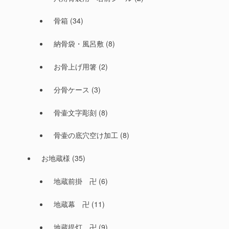
骨箱
(34)
納骨袋・風呂敷
(8)
お骨上げ用箸
(2)
分骨ケース
(3)
骨壷文字彫刻
(8)
骨壷の底穴空け加工
(8)
お地蔵様
(35)
地蔵前掛 卍
(6)
地蔵幕 卍
(11)
地蔵提灯 卍
(9)