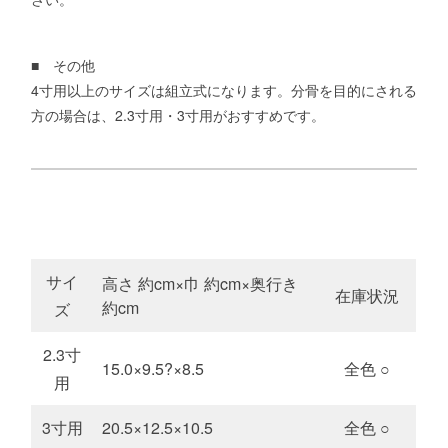
■ その他
4寸用以上のサイズは組立式になります。分骨を目的にされる
方の場合は、2.3寸用・3寸用がおすすめです。
サイ
高さ 約cm×巾 約cm×奥行き
在庫状況
約cm
ズ
2.3寸
15.0×9.5?×8.5
全色 ○
用
3寸用
20.5×12.5×10.5
全色 ○