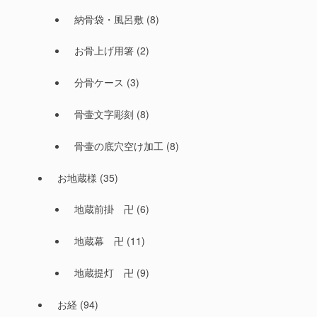
納骨袋・風呂敷
(8)
お骨上げ用箸
(2)
分骨ケース
(3)
骨壷文字彫刻
(8)
骨壷の底穴空け加工
(8)
お地蔵様
(35)
地蔵前掛 卍
(6)
地蔵幕 卍
(11)
地蔵提灯 卍
(9)
お経
(94)