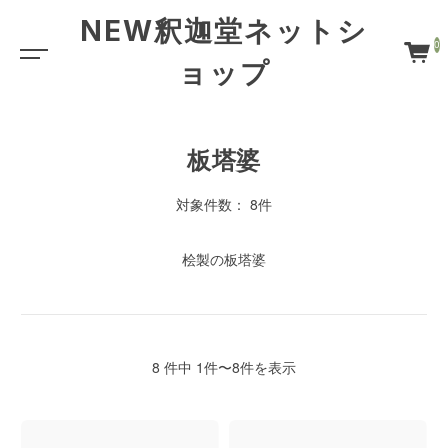
NEW釈迦堂ネットシ
0
ョップ
板塔婆
対象件数： 8件
桧製の板塔婆
8 件中 1件〜8件を表示