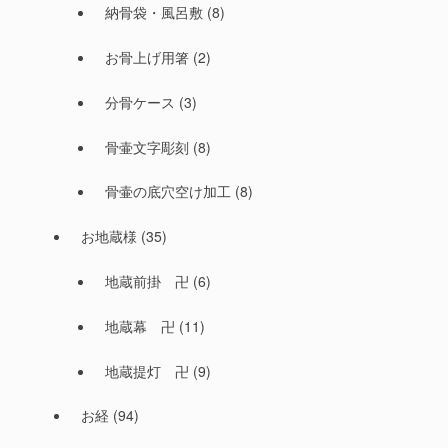
納骨袋・風呂敷
(8)
お骨上げ用箸
(2)
分骨ケース
(3)
骨壷文字彫刻
(8)
骨壷の底穴空け加工
(8)
お地蔵様
(35)
地蔵前掛 卍
(6)
地蔵幕 卍
(11)
地蔵提灯 卍
(9)
お経
(94)