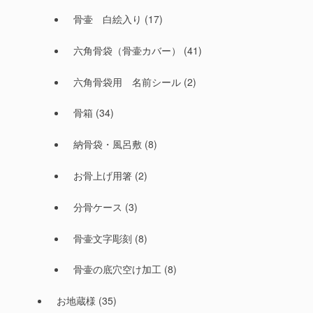
骨壷 白絵入り
(17)
六角骨袋（骨壷カバー）
(41)
六角骨袋用 名前シール
(2)
骨箱
(34)
納骨袋・風呂敷
(8)
お骨上げ用箸
(2)
分骨ケース
(3)
骨壷文字彫刻
(8)
骨壷の底穴空け加工
(8)
お地蔵様
(35)