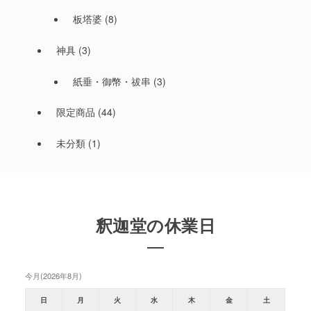
板塔婆
(8)
神具
(3)
紙垂・御幣・祓串
(3)
限定商品
(44)
未分類
(1)
釈迦堂の休業日
今月(2026年8月)
日
月
火
水
木
金
土