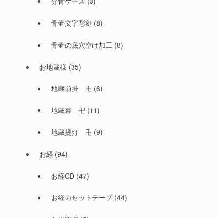
分骨ケース
(3)
骨壷文字彫刻
(8)
骨壷の底穴空け加工
(8)
お地蔵様
(35)
地蔵前掛 卍
(6)
地蔵幕 卍
(11)
地蔵提灯 卍
(9)
お経
(94)
お経CD
(47)
お経カセットテープ
(44)