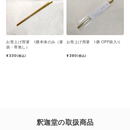
お骨上げ用箸 1膳本体のみ（箸
お骨上げ用箸 1膳 OPP袋入り
袋・帯無し）
¥330
¥380
(税込)
(税込)
釈迦堂の取扱商品