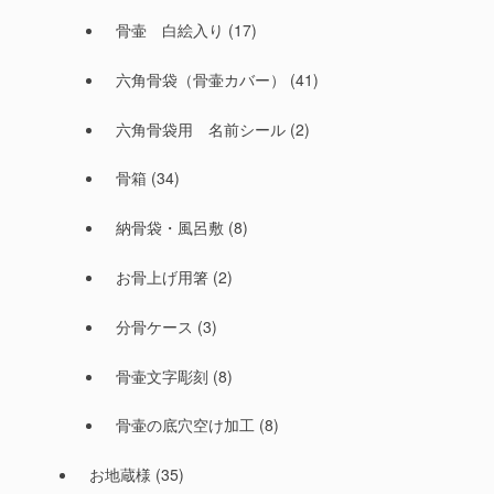
骨壷 白絵入り
(17)
六角骨袋（骨壷カバー）
(41)
六角骨袋用 名前シール
(2)
骨箱
(34)
納骨袋・風呂敷
(8)
お骨上げ用箸
(2)
分骨ケース
(3)
骨壷文字彫刻
(8)
骨壷の底穴空け加工
(8)
お地蔵様
(35)