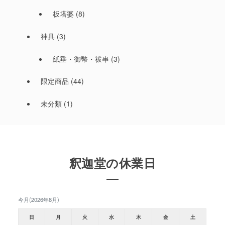
板塔婆
(8)
神具
(3)
紙垂・御幣・祓串
(3)
限定商品
(44)
未分類
(1)
釈迦堂の休業日
今月(2026年8月)
日
月
火
水
木
金
土