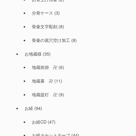
分骨ケース
(3)
骨壷文字彫刻
(8)
骨壷の底穴空け加工
(8)
お地蔵様
(35)
地蔵前掛 卍
(6)
地蔵幕 卍
(11)
地蔵提灯 卍
(9)
お経
(94)
お経CD
(47)
お経カセットテープ
(44)