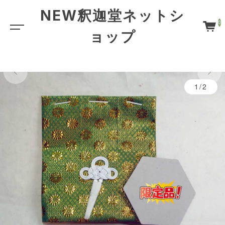
NEW釈迦堂ネットシ
0
ョップ
限定品
1/2