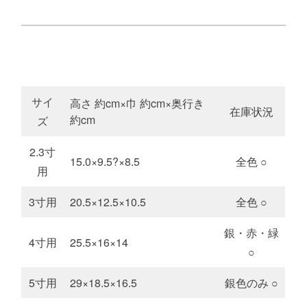
サイ
高さ 約cm×巾 約cm×奥行き
在庫状況
約cm
ズ
2.3寸
15.0×9.5?×8.5
全色 ○
用
3寸用
20.5×12.5×10.5
全色 ○
銀・赤・緑
4寸用
25.5×16×14
○
5寸用
29×18.5×16.5
銀色のみ ○