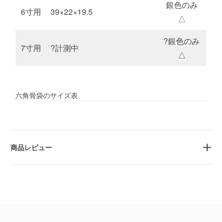
銀色のみ
6寸用
39×22×19.5
△
?銀色のみ
7寸用
?計測中
△
六角骨袋のサイズ表
商品レビュー