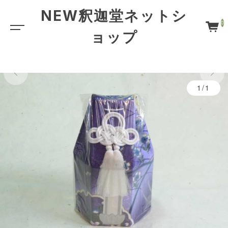
NEW釈迦堂ネットシ
0
ョップ
限定品
1/1