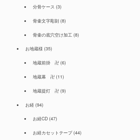
分骨ケース
(3)
骨壷文字彫刻
(8)
骨壷の底穴空け加工
(8)
お地蔵様
(35)
地蔵前掛 卍
(6)
地蔵幕 卍
(11)
地蔵提灯 卍
(9)
お経
(94)
お経CD
(47)
お経カセットテープ
(44)