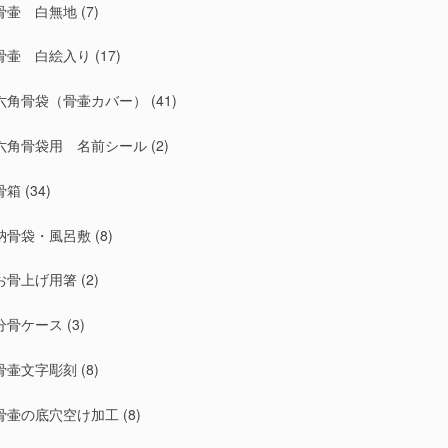
骨壷 白無地
(7)
骨壷 白絵入り
(17)
六角骨袋（骨壷カバー）
(41)
六角骨袋用 名前シール
(2)
骨箱
(34)
納骨袋・風呂敷
(8)
お骨上げ用箸
(2)
分骨ケース
(3)
骨壷文字彫刻
(8)
骨壷の底穴空け加工
(8)