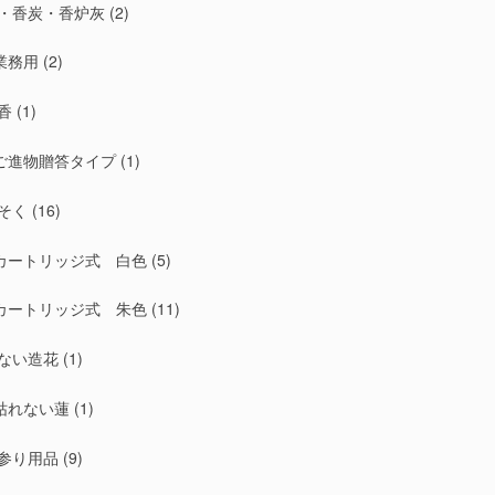
・香炭・香炉灰
(2)
業務用
(2)
香
(1)
ご進物贈答タイプ
(1)
そく
(16)
カートリッジ式 白色
(5)
カートリッジ式 朱色
(11)
ない造花
(1)
枯れない蓮
(1)
参り用品
(9)