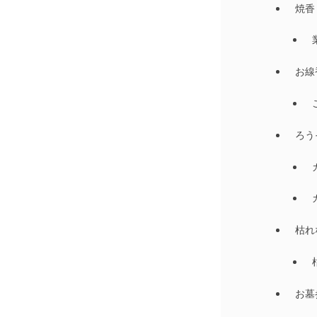
焼香
お線
ろう
枯れ
お墓