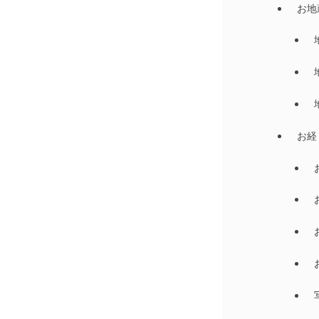
お地
お経