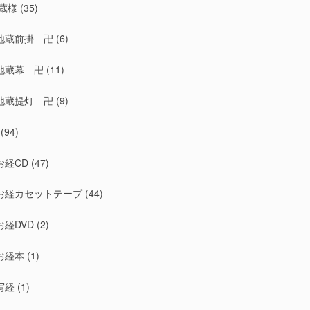
蔵様
(35)
地蔵前掛 卍
(6)
地蔵幕 卍
(11)
地蔵提灯 卍
(9)
(94)
お経CD
(47)
お経カセットテープ
(44)
お経DVD
(2)
お経本
(1)
写経
(1)