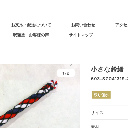
お支払・配送について
お問い合わせ
アクセ
釈迦堂 お客様の声
サイトマップ
小さな鈴緒
1/2
603-SZOA131S-
残り僅か
サイズ
素材