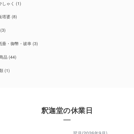
ひしゃく
(1)
板塔婆
(8)
(3)
紙垂・御幣・祓串
(3)
商品
(44)
類
(1)
釈迦堂の休業日
翌月(2026年9月)