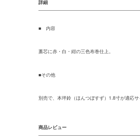
詳細
■ 内容
藁芯に赤・白・紺の三色布巻仕上。
■その他
別売で、本坪鈴（ほんつぼすず）1.8寸が適応
商品レビュー