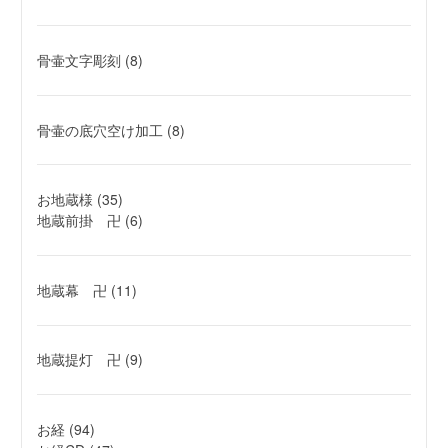
骨壷文字彫刻
(8)
骨壷の底穴空け加工
(8)
お地蔵様
(35)
地蔵前掛 卍
(6)
地蔵幕 卍
(11)
地蔵提灯 卍
(9)
お経
(94)