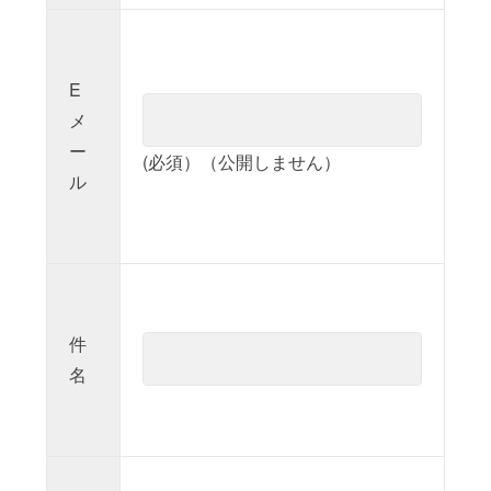
E
メ
ー
(必須）（公開しません）
ル
件
名