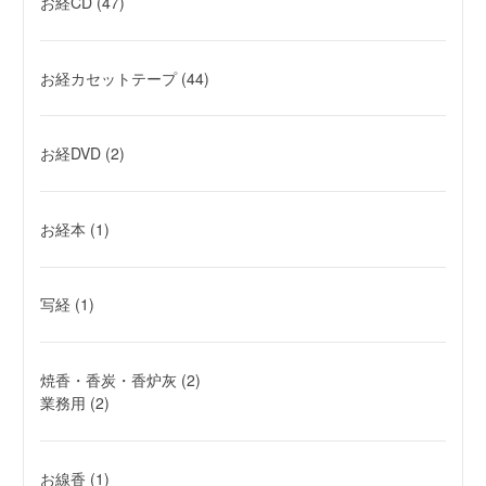
お経CD
(47)
お経カセットテープ
(44)
お経DVD
(2)
お経本
(1)
写経
(1)
焼香・香炭・香炉灰
(2)
業務用
(2)
お線香
(1)