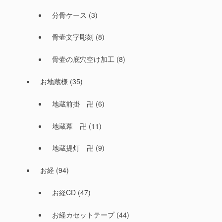
分骨ケース
(3)
骨壷文字彫刻
(8)
骨壷の底穴空け加工
(8)
お地蔵様
(35)
地蔵前掛 卍
(6)
地蔵幕 卍
(11)
地蔵提灯 卍
(9)
お経
(94)
お経CD
(47)
お経カセットテープ
(44)