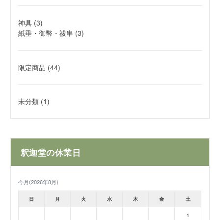
神具
(3)
紙垂・御幣・祓串
(3)
限定商品
(44)
未分類
(1)
釈迦堂の休業日
今月(2026年8月)
日
月
火
水
木
金
土
1