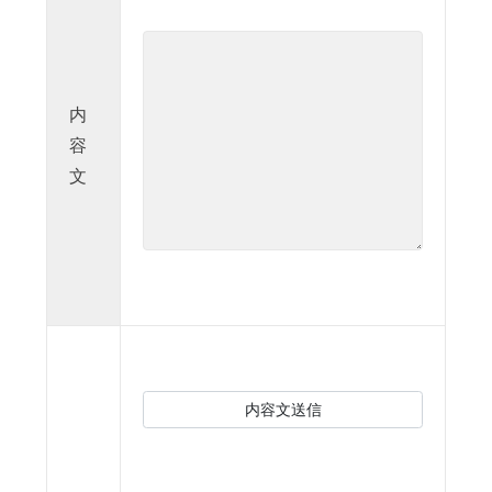
内
容
文