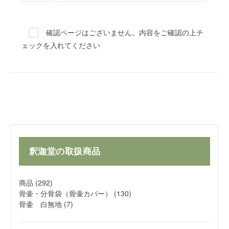
確認ページはございません。内容をご確認の上チ
ェックを入れてください
釈迦堂の取扱商品
商品
(292)
骨壷・分骨袋（骨壷カバー）
(130)
骨壷 白無地
(7)