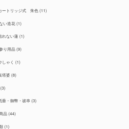
カートリッジ式 朱色
(11)
ない造花
(1)
枯れない蓮
(1)
参り用品
(9)
ひしゃく
(1)
板塔婆
(8)
(3)
紙垂・御幣・祓串
(3)
商品
(44)
類
(1)