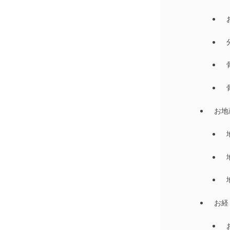
お地
お経