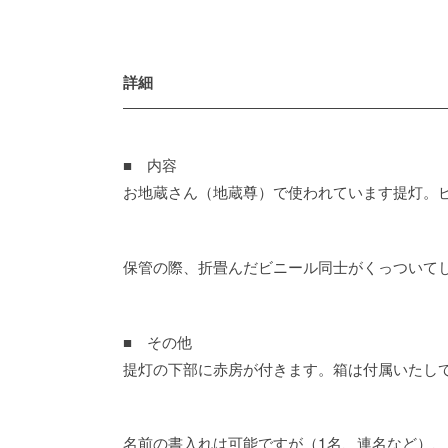
詳細
■ 内容
お地蔵さん（地蔵尊）で使われています提灯。
保管の際、折畳んだビニール同士がくっついて
■ その他
提灯の下部に赤房が付きます。箱は付属いたし
名前の書入れは可能ですが（1名、連名など）