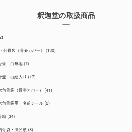
釈迦堂の取扱商品
2)
・分骨袋（骨壷カバー）
(130)
骨壷 白無地
(7)
骨壷 白絵入り
(17)
六角骨袋（骨壷カバー）
(41)
六角骨袋用 名前シール
(2)
骨箱
(34)
納骨袋・風呂敷
(8)