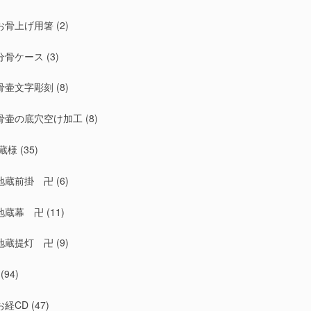
お骨上げ用箸
(2)
分骨ケース
(3)
骨壷文字彫刻
(8)
骨壷の底穴空け加工
(8)
蔵様
(35)
地蔵前掛 卍
(6)
地蔵幕 卍
(11)
地蔵提灯 卍
(9)
(94)
お経CD
(47)