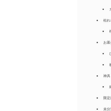
枯れ
お墓
神具
限定
未分