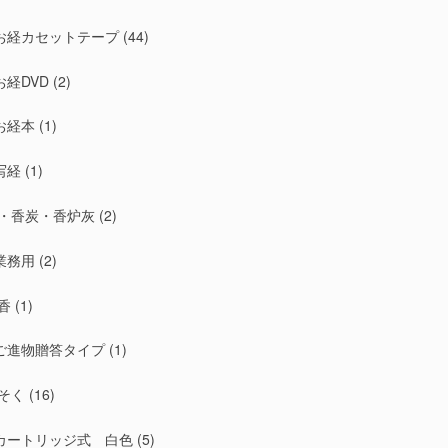
お経カセットテープ
(44)
お経DVD
(2)
お経本
(1)
写経
(1)
・香炭・香炉灰
(2)
業務用
(2)
香
(1)
ご進物贈答タイプ
(1)
そく
(16)
カートリッジ式 白色
(5)