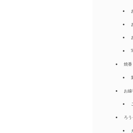
焼香
お線
ろう