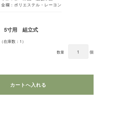
金襴：ポリエステル・レーヨン
 5寸用 組立式
 （在庫数：1）
個
数量