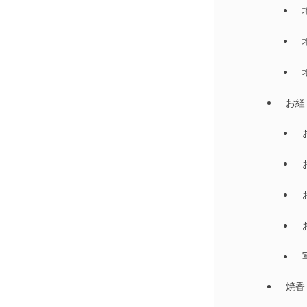
お経
焼香