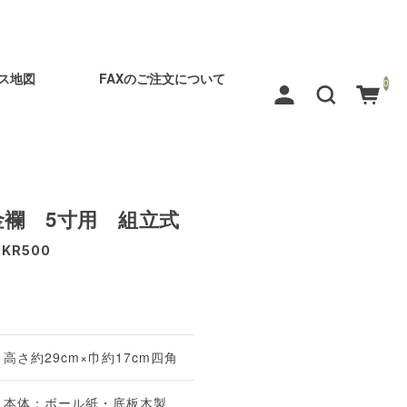
ス地図
FAXのご注文について
0
金襴 5寸用 組立式
-KR500
高さ約29cm×巾約17cm四角
本体：ボール紙・底板木製