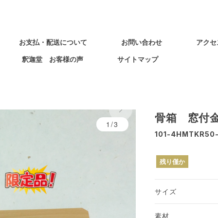
お支払・配送について
お問い合わせ
アクセ
釈迦堂 お客様の声
サイトマップ
限定品
骨箱 窓付
1/3
101-4HMTKR50
残り僅か
サイズ
素材