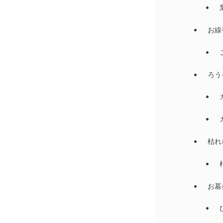
お線
ろう
枯れ
お墓