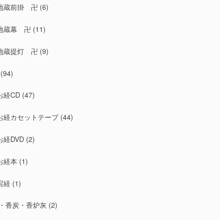
地蔵前掛 卍
(6)
地蔵幕 卍
(11)
地蔵提灯 卍
(9)
(94)
お経CD
(47)
お経カセットテープ
(44)
お経DVD
(2)
お経本
(1)
写経
(1)
・香炭・香炉灰
(2)