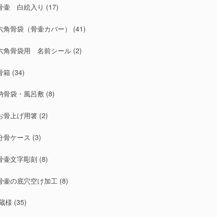
骨壷 白絵入り
(17)
六角骨袋（骨壷カバー）
(41)
六角骨袋用 名前シール
(2)
骨箱
(34)
納骨袋・風呂敷
(8)
お骨上げ用箸
(2)
分骨ケース
(3)
骨壷文字彫刻
(8)
骨壷の底穴空け加工
(8)
蔵様
(35)