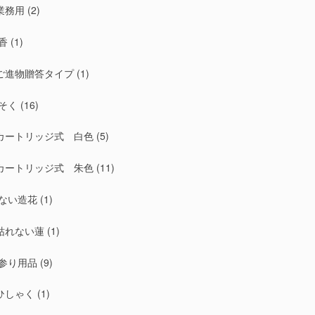
業務用
(2)
香
(1)
ご進物贈答タイプ
(1)
そく
(16)
カートリッジ式 白色
(5)
カートリッジ式 朱色
(11)
ない造花
(1)
枯れない蓮
(1)
参り用品
(9)
ひしゃく
(1)