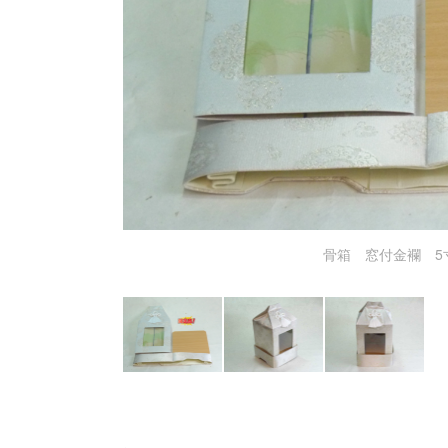
骨箱 窓付金襴 5