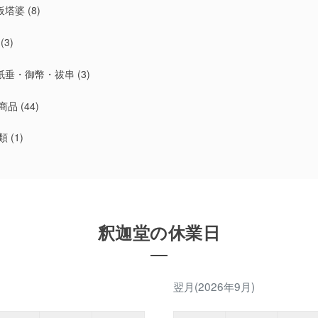
板塔婆
(8)
(3)
紙垂・御幣・祓串
(3)
商品
(44)
類
(1)
釈迦堂の休業日
翌月(2026年9月)