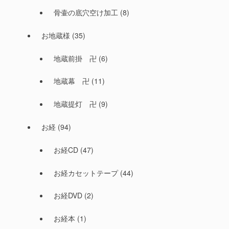
骨壷の底穴空け加工
(8)
お地蔵様
(35)
地蔵前掛 卍
(6)
地蔵幕 卍
(11)
地蔵提灯 卍
(9)
お経
(94)
お経CD
(47)
お経カセットテープ
(44)
お経DVD
(2)
お経本
(1)