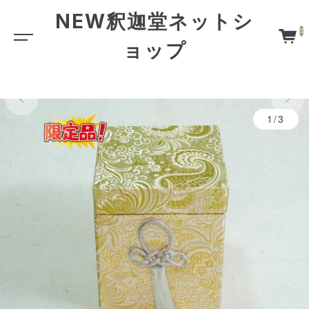
NEW釈迦堂ネットシ
0
ョップ
限定品
1/3