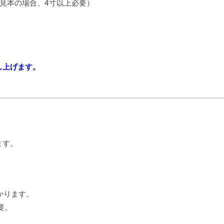
見本の場合、4寸以上必要）
し上げます。
ます。
掛かります。
要。