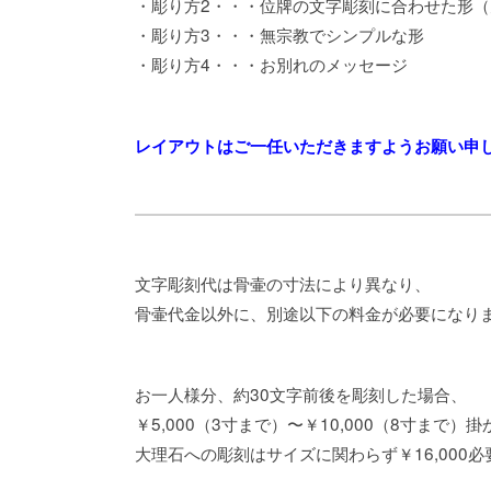
・彫り方2・・・位牌の文字彫刻に合わせた形（
・彫り方3・・・無宗教でシンプルな形
・彫り方4・・・お別れのメッセージ
レイアウトはご一任いただきますようお願い申
文字彫刻代は骨壷の寸法により異なり、
骨壷代金以外に、別途以下の料金が必要になり
お一人様分、約30文字前後を彫刻した場合、
￥5,000（3寸まで）〜￥10,000（8寸まで）
大理石への彫刻はサイズに関わらず￥16,000必