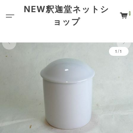
NEW釈迦堂ネットシ
0
ョップ
1/1