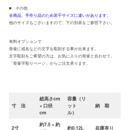
■ その他
全商品、手作り品のため若干サイズに違いがあります。
他のサイズもございますので、下の別表をご参照下さい。
有料オプションで
骨壷に戒名などの文字を彫刻する事が出来ます。
文字彫刻をご希望の方は、お気に入りの骨壷と合わせて、
「骨壷字彫りページ」からご注文承ります。
総高さcm
容量（リ
寸 法
× 口径
ット
納 期
cm
ル）
約7.5 × 約
2寸
約0.12L
在庫有り