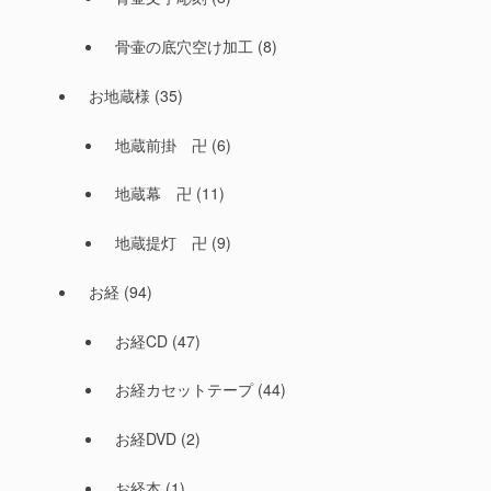
骨壷の底穴空け加工
(8)
お地蔵様
(35)
地蔵前掛 卍
(6)
地蔵幕 卍
(11)
地蔵提灯 卍
(9)
お経
(94)
お経CD
(47)
お経カセットテープ
(44)
お経DVD
(2)
お経本
(1)