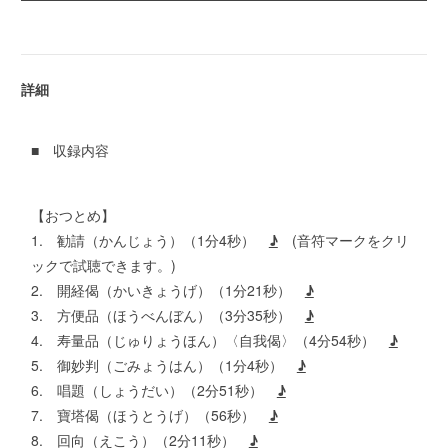
詳細
■ 収録内容
【おつとめ】
1. 勧請（かんじょう）（1分4秒）
♪
(音符マークをクリ
ックで試聴できます。)
2. 開経偈（かいきょうげ）（1分21秒）
♪
3. 方便品（ほうべんぼん）（3分35秒）
♪
4. 寿量品（じゅりょうほん）〈自我偈〉（4分54秒）
♪
5. 御妙判（ごみょうはん）（1分4秒）
♪
6. 唱題（しょうだい）（2分51秒）
♪
7. 寶塔偈（ほうとうげ）（56秒）
♪
8. 回向（えこう）（2分11秒）
♪