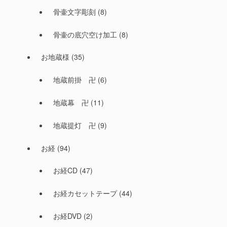
骨壷文字彫刻
(8)
骨壷の底穴空け加工
(8)
お地蔵様
(35)
地蔵前掛 卍
(6)
地蔵幕 卍
(11)
地蔵提灯 卍
(9)
お経
(94)
お経CD
(47)
お経カセットテープ
(44)
お経DVD
(2)