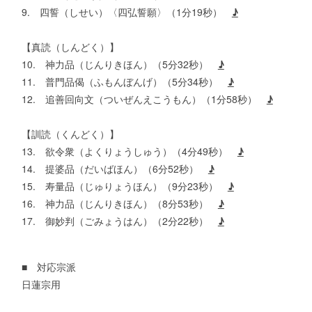
9. 四誓（しせい）〈四弘誓願〉（1分19秒）
♪
【真読（しんどく）】
10. 神力品（じんりきほん）（5分32秒）
♪
11. 普門品偈（ふもんぼんげ）（5分34秒）
♪
12. 追善回向文（ついぜんえこうもん）（1分58秒）
♪
【訓読（くんどく）】
13. 欲令衆（よくりょうしゅう）（4分49秒）
♪
14. 提婆品（だいばほん）（6分52秒）
♪
15. 寿量品（じゅりょうほん）（9分23秒）
♪
16. 神力品（じんりきほん）（8分53秒）
♪
17. 御妙判（ごみょうはん）（2分22秒）
♪
■ 対応宗派
日蓮宗用