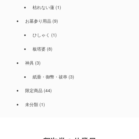
枯れない蓮
(1)
お墓参り用品
(9)
ひしゃく
(1)
板塔婆
(8)
神具
(3)
紙垂・御幣・祓串
(3)
限定商品
(44)
未分類
(1)