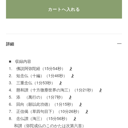
詳細
■ 収録内容
1. 佛説阿弥陀経（15分54秒）
♪
2. 短念仏（十編）（1分46秒）
♪
3. 三重念仏（1分53秒）
♪
4. 懸和讃（十方微塵世界の淘三）（1分21秒）
♪
5. 添 （萬行の）（1分7秒）
♪
6. 回向（願以此功徳）（1分15秒）
♪
7. 正信偈（草四句目下）（10分26秒）
♪
8. 念仏讃（淘三）（15分56秒）
♪
和讃（弥陀成仏のこのかたは次第六首）