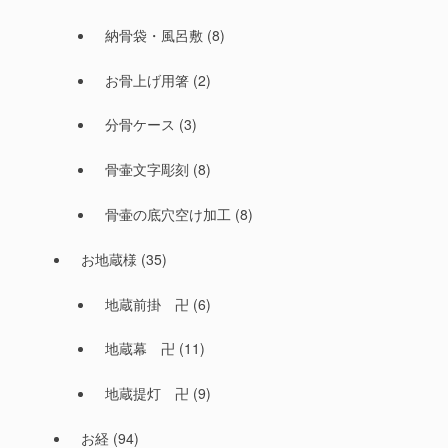
納骨袋・風呂敷
(8)
お骨上げ用箸
(2)
分骨ケース
(3)
骨壷文字彫刻
(8)
骨壷の底穴空け加工
(8)
お地蔵様
(35)
地蔵前掛 卍
(6)
地蔵幕 卍
(11)
地蔵提灯 卍
(9)
お経
(94)