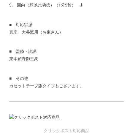
9. 回向（願以此功徳）（1分9秒）
♪
■ 対応宗派
真宗 大谷派用（お東さん）
■ 監修・読誦
東本願寺御堂衆
■ その他
カセットテープ版タイプもございます。
クリックポスト対応商品