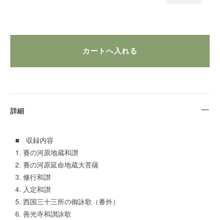
詳細
■ 収録内容
1. 賽の河原地蔵和讃
2. 賽の河原延命地蔵大菩薩
3. 修行和讃
4. 入定和讃
5. 西国三十三所の御詠歌（番外）
6. 善光寺和讃詠歌