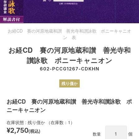
お経CD 賽の河原地蔵和讃 善光寺和讃詠歌 ポニーキャニオ
ン 表
お経CD 賽の河原地蔵和讃 善光寺和
讃詠歌 ポニーキャニオン
602-PCCG1267-CDKHN
残り僅か
お経CD 賽の河原地蔵和讃 善光寺和讃詠歌 ポ
ニーキャニオン
在庫状態 : 残り僅か （在庫数：1）
¥2,750
(税込)
個
数量