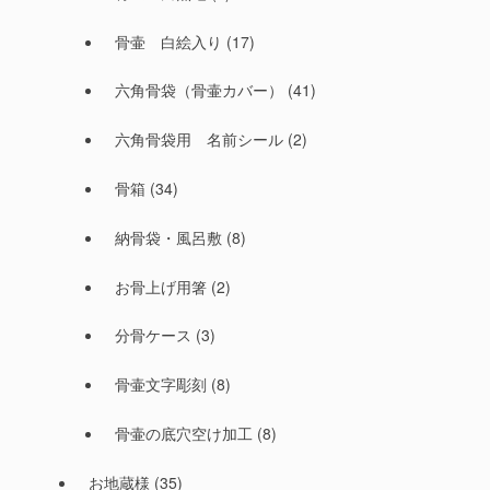
骨壷 白絵入り
(17)
六角骨袋（骨壷カバー）
(41)
六角骨袋用 名前シール
(2)
骨箱
(34)
納骨袋・風呂敷
(8)
お骨上げ用箸
(2)
分骨ケース
(3)
骨壷文字彫刻
(8)
骨壷の底穴空け加工
(8)
お地蔵様
(35)