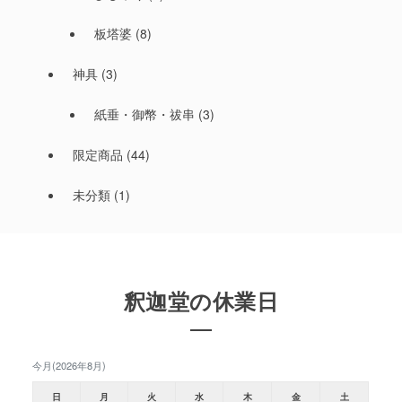
板塔婆
(8)
神具
(3)
紙垂・御幣・祓串
(3)
限定商品
(44)
未分類
(1)
釈迦堂の休業日
今月(2026年8月)
日
月
火
水
木
金
土